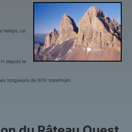
me temps, ce
 H depuis le
ques longueurs de III/IV maximum.
nsion du Râteau Ouest