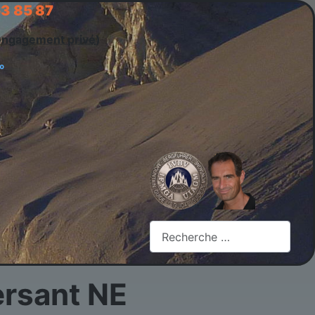
53 85 87
engagement privé
)
Rechercher
versant NE