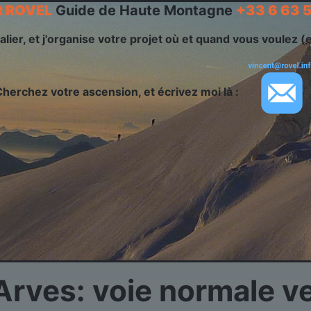
t ROVEL
Guide de Haute Montagne
+33 6 63 
alier, et j'organise votre projet où et quand vous voulez (
Cherchez votre ascension, et écrivez moi là :
d'Arves: voie normale 