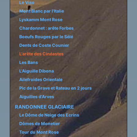
Le Viso
Mont Blanc par l'Italie
Lyskamm Mont Rose
Chardonnet : arête Forbes
Boeufs Rouges par le Sélé
Dents de Coste Counier
L'arête des Cinéastes
Les Bans
L'Aiguille Dibona
Ailefroides Orientale
Pic de la Grave et Rateau en 2 jours
Aiguilles d'Arves
RANDONNEE GLACIAIRE
Le Dôme de Neige des Ecrins
Dômes de Monetier
Tour du Mont Rose