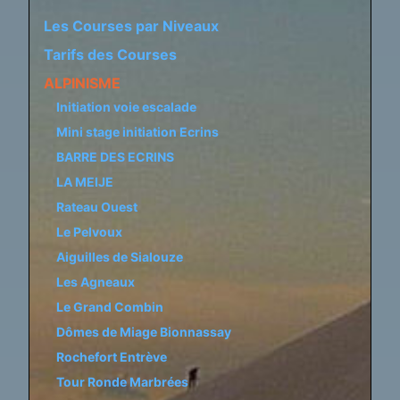
Les Courses par Niveaux
Tarifs des Courses
ALPINISME
Initiation voie escalade
Mini stage initiation Ecrins
BARRE DES ECRINS
LA MEIJE
Rateau Ouest
Le Pelvoux
Aiguilles de Sialouze
Les Agneaux
Le Grand Combin
Dômes de Miage Bionnassay
Rochefort Entrève
Tour Ronde Marbrées