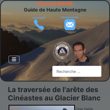
Vincent ROVEL
Guide de Haute Montagne
Rechercher
La traversée de l'arête des
Cinéastes au Glacier Blanc
Une belle