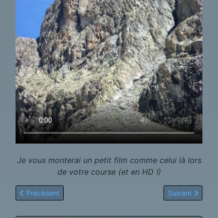
Je vous monterai un petit film comme celui là lors
de votre course (et en HD !)
Article précédent : Les Bans
Article suivant 
Précédent
Suivant