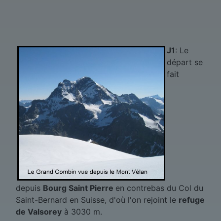
J1
: Le
départ se
fait
depuis
Bourg Saint Pierre
en contrebas du Col du
Saint-Bernard en Suisse, d'où l'on rejoint le
refuge
de Valsorey
à 3030 m.