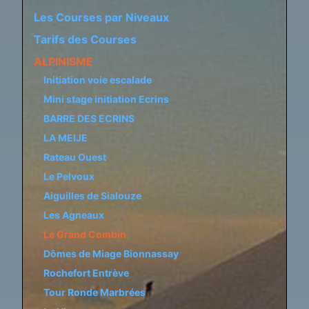
Les Courses par Niveaux
Tarifs des Courses
ALPINISME
Initiation voie escalade
Mini stage initiation Ecrins
BARRE DES ECRINS
LA MEIJE
Rateau Ouest
Le Pelvoux
Aiguilles de Sialouze
Les Agneaux
Le Grand Combin
Dômes de Miage Bionnassay
Rochefort Entrève
Tour Ronde Marbrées