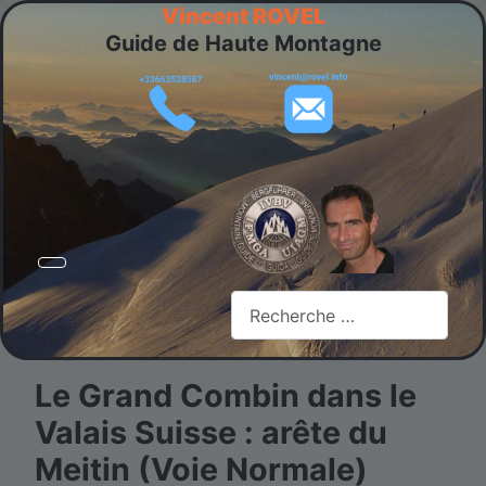
Vincent ROVEL
Guide de Haute Montagne
Rechercher
Le Grand Combin dans le
Valais Suisse : arête du
Meitin (Voie Normale)