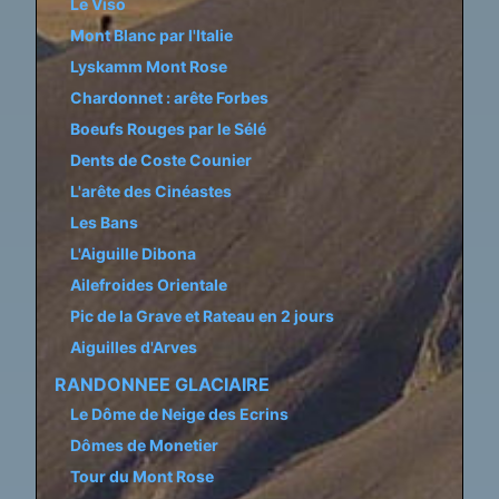
Le Viso
Mont Blanc par l'Italie
Lyskamm Mont Rose
Chardonnet : arête Forbes
Boeufs Rouges par le Sélé
Dents de Coste Counier
L'arête des Cinéastes
Les Bans
L'Aiguille Dibona
Ailefroides Orientale
Pic de la Grave et Rateau en 2 jours
Aiguilles d'Arves
RANDONNEE GLACIAIRE
Le Dôme de Neige des Ecrins
Dômes de Monetier
Tour du Mont Rose