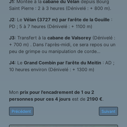
J1
: Montée à la
cabane du Vélan
depuis Bourg
Saint Pierre : 2 à 3 heures (Dénivelé : + 800 m).
J2
: Le
Vélan (3727 m) par l'arête de la Gouille
:
PD ; 5 à 7 heures (Dénivelé : + 1100 m)
J3
: Transfert à la
cabane de Valsorey
(Dénivelé :
+ 700 m) . Dans l'après-midi, ce sera repos ou un
peu de grimpe ou manipulation de corde…
J4
: Le
Grand Combin par l'arête du Meitin
: AD ;
10 heures environ (Dénivelé : + 1300 m)
Mon
prix pour l'encadrement de 1 ou 2
personnes pour ces 4 jours
est de
2190 €
.
Article précédent : Viso
Article suivan
Précédent
Suivant