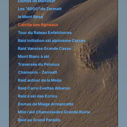
Dômes de Monetier
Les "4000" de Zermatt
le Mont Rose
Calotte des Agneaux
Tour du Rateau Enfetchores
Raid initiation ski alpinisme Cerces
Raid Vanoise Grande Casse
Mont Blanc à ski
Traversée du Pelvoux
Chamonix - Zermatt
Raid autour de la Meije
Raid Carro Evettes Albaron
Raid à ski des Ecrins
Domes de Miage Armancette
Mini raid Chamoissière Grande Ruine
Raid au Grand Paradis