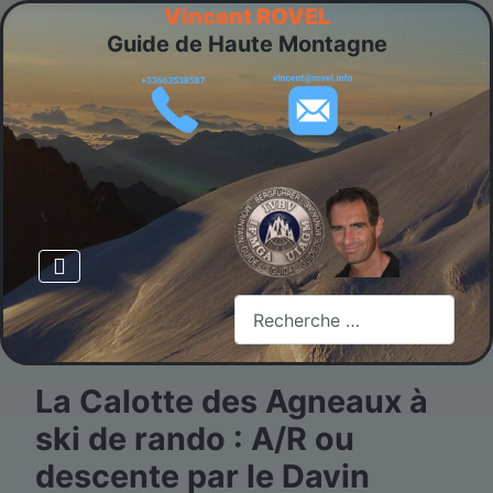
Vincent ROVEL
Guide de Haute Montagne
Rechercher
La Calotte des Agneaux à
ski de rando : A/R ou
descente par le Davin