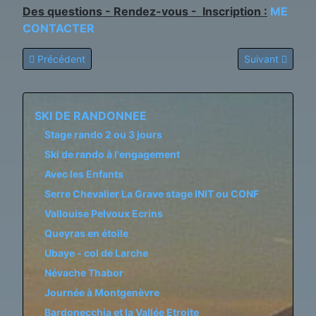
Des questions - Rendez-vous - Inscription :
ME
CONTACTER
Article précédent : Tour du Rateau Enfetchores
Article suivant
Précédent
Suivant
SKI DE RANDONNEE
Stage rando 2 ou 3 jours
Ski de rando à l'engagement
Avec les Enfants
Serre Chevalier La Grave stage INIT ou CONF
Vallouise Pelvoux Ecrins
Queyras en étoile
Ubaye - col de Larche
Névache Thabor
Journée à Montgenèvre
Bardonecchia et la Vallée Etroite