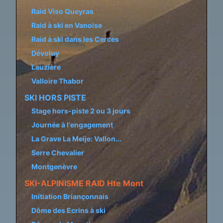
Raid Viso Queyras
Raid à ski en Vanoise
Raid à ski dans les Cerces
Dévoluy
Lauzière
Valloire Thabor
SKI HORS PISTE
Stage hors-piste 2 ou 3 jours
Journée à l'engagement
La Grave La Meije: Vallon...
Serre Chevalier
Montgenèvre
SKI-ALPINISME RAID Hte Mont
Initiation Briançonnais
Dôme des Ecrins à ski