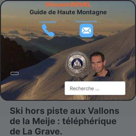
Vincent ROVEL
Guide de Haute Montagne
Rechercher
Ski hors piste aux Vallons
de la Meije : téléphérique
de La Grave.