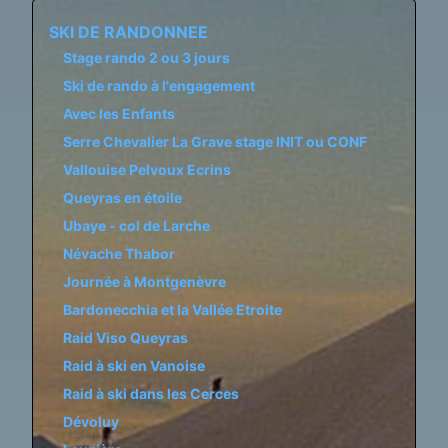
SKI DE RANDONNEE
Stage rando 2 ou 3 jours
Ski de rando à l'engagement
Avec les Enfants
Serre Chevalier La Grave stage INIT ou CONF
Vallouise Pelvoux Ecrins
Queyras en étoile
Ubaye - col de Larche
Névache Thabor
Journée à Montgenèvre
Bardonecchia et la Vallée Etroite
Raid Viso Queyras
Raid à ski en Vanoise
Raid à ski dans les Cerces
Dévoluy