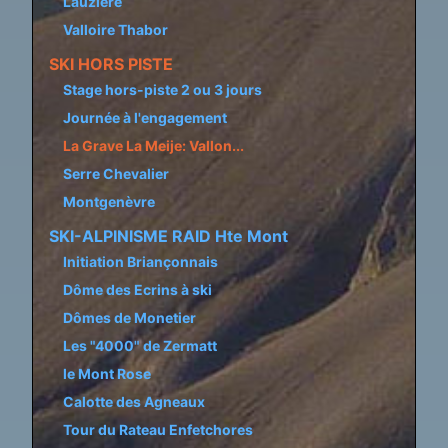
Lauzière
Valloire Thabor
SKI HORS PISTE
Stage hors-piste 2 ou 3 jours
Journée à l'engagement
La Grave La Meije: Vallon...
Serre Chevalier
Montgenèvre
SKI-ALPINISME RAID Hte Mont
Initiation Briançonnais
Dôme des Ecrins à ski
Dômes de Monetier
Les "4000" de Zermatt
le Mont Rose
Calotte des Agneaux
Tour du Rateau Enfetchores