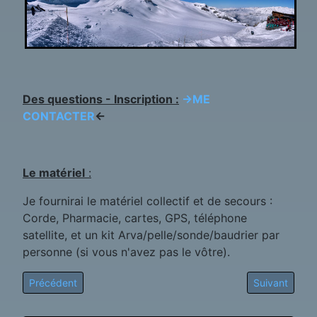
Des questions - Inscription :
->ME
CONTACTER
<-
Le matériel
:
Je fournirai le matériel collectif et de secours :
Corde, Pharmacie, cartes, GPS, téléphone
satellite, et un kit Arva/pelle/sonde/baudrier par
personne (si vous n'avez pas le vôtre).
Article précédent : Serre Chevalier hors-pistes
Article suiva
Précédent
Suivant