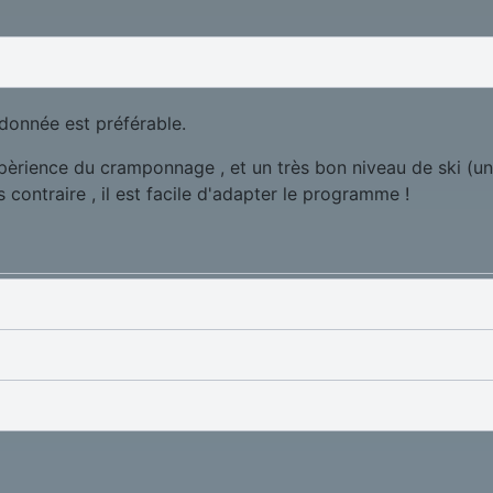
ndonnée est préférable.
pèrience du cramponnage , et un très bon niveau de ski (un
 contraire , il est facile d'adapter le programme !