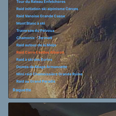
Tour du Rateau Enfetchores
Raid initiation ski alpinisme Cerces
Raid Vanoise Grande Casse
Mont Blanc à ski
Traversée du Pelvoux
Chamonix - Zermatt
Raid autour de la Meije
Raid Carro Evettes Albaron
Raid à ski des Ecrins
Domes de Miage Armancette
Mini raid Chamoissière Grande Ruine
Raid au Grand Paradis
Raquette