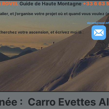
t ROVEL
Guide de Haute Montagne
+33 6 63 
alier, et j'organise votre projet où et quand vous voulez (
Cherchez votre ascension, et écrivez moi là :
née : Carro Evettes A