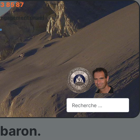
53 85 87
engagement privé
)
Rechercher
lbaron.