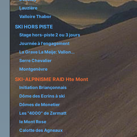
Lauzière
Valloire Thabor
SKI HORS PISTE
Stage hors-piste 2 ou 3 jours
Journée à l'engagement
La Grave La Meije: Vallon...
Serre Chevalier
Montgenèvre
SKI-ALPINISME RAID Hte Mont
Initiation Briançonnais
Dôme des Ecrins à ski
Dômes de Monetier
Les "4000" de Zermatt
le Mont Rose
Calotte des Agneaux