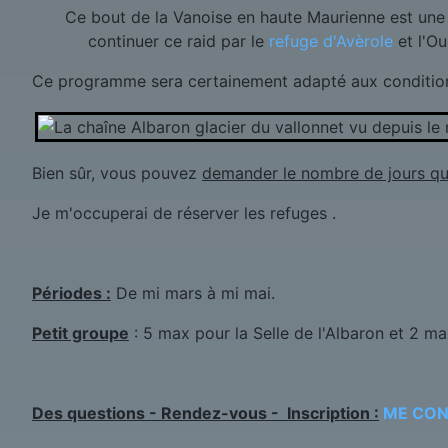
Ce bout de la Vanoise en haute Maurienne est une inv
continuer ce raid par le
refuge d'Avèrole
et l'Ou
Ce programme sera certainement adapté aux condition
Bien sûr, vous pouvez
demander le nombre de jours qu
Je m'occuperai de réserver les refuges .
Périodes :
De mi mars à mi mai.
Petit groupe
: 5 max pour la Selle de l'Albaron et 2 ma
Des questions - Rendez-vous - Inscription :
ME CO