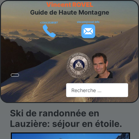
Vincent ROVEL
Guide de Haute Montagne
Rechercher
Ski de randonnée en
Lauzière: séjour en étoile.