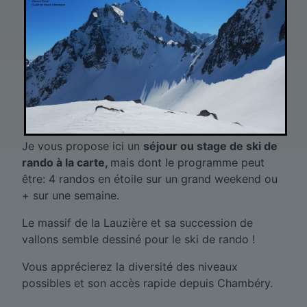
Je vous propose ici un
séjour ou stage de ski de
rando à la carte,
mais dont le programme peut
être: 4 randos en étoile sur un grand weekend ou
+ sur une semaine.
Le massif de la Lauzière et sa succession de
vallons semble dessiné pour le ski de rando !
Vous apprécierez la diversité des niveaux
possibles et son accès rapide depuis Chambéry.