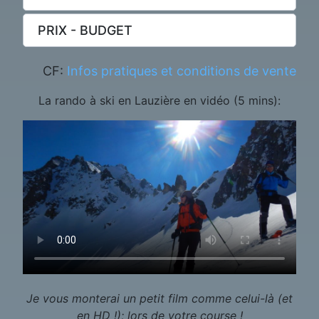
PRIX - BUDGET
CF:
Infos pratiques et conditions de vente
La rando à ski en Lauzière en vidéo (5 mins):
Je vous monterai un petit film comme celui-là (et
en HD !); lors de votre course !