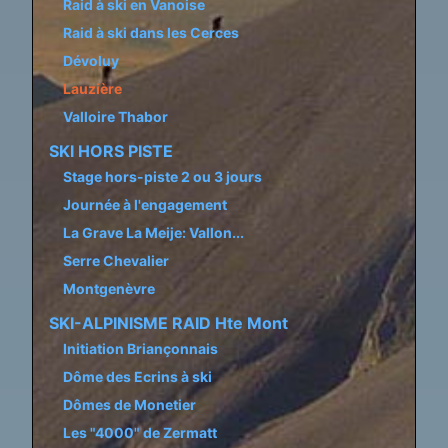
Raid à ski en Vanoise
Raid à ski dans les Cerces
Dévoluy
Lauzière
Valloire Thabor
SKI HORS PISTE
Stage hors-piste 2 ou 3 jours
Journée à l'engagement
La Grave La Meije: Vallon...
Serre Chevalier
Montgenèvre
SKI-ALPINISME RAID Hte Mont
Initiation Briançonnais
Dôme des Ecrins à ski
Dômes de Monetier
Les "4000" de Zermatt