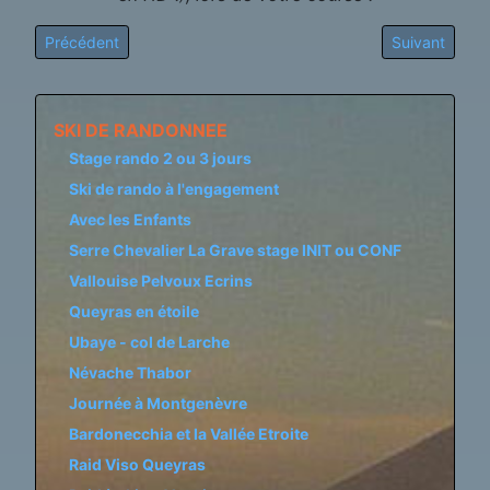
Article précédent : Valloire Thabor
Article suivan
Précédent
Suivant
SKI DE RANDONNEE
Stage rando 2 ou 3 jours
Ski de rando à l'engagement
Avec les Enfants
Serre Chevalier La Grave stage INIT ou CONF
Vallouise Pelvoux Ecrins
Queyras en étoile
Ubaye - col de Larche
Névache Thabor
Journée à Montgenèvre
Bardonecchia et la Vallée Etroite
Raid Viso Queyras