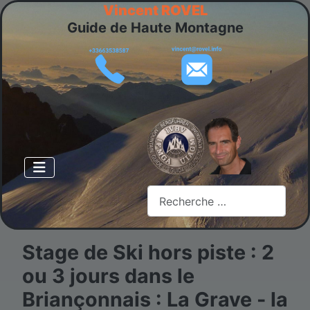
Vincent ROVEL
Guide de Haute Montagne
Rechercher
Stage de Ski hors piste : 2
ou 3 jours dans le
Briançonnais : La Grave - la