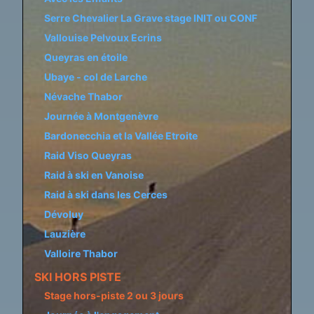
Serre Chevalier La Grave stage INIT ou CONF
Vallouise Pelvoux Ecrins
Queyras en étoile
Ubaye - col de Larche
Névache Thabor
Journée à Montgenèvre
Bardonecchia et la Vallée Etroite
Raid Viso Queyras
Raid à ski en Vanoise
Raid à ski dans les Cerces
Dévoluy
Lauzière
Valloire Thabor
SKI HORS PISTE
Stage hors-piste 2 ou 3 jours