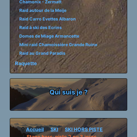
Chamonix - Zermatt
Raid autour de la Meije
Raid Carro Evettes Albaron
Raid à ski des Ecrins
Domes de Miage Armancette
Mini raid Chamoissière Grande Ruine
Raid au Grand Paradis
Raquette
Qui suis je ?
Accueil
SKI
SKI HORS PISTE
Stage hors-piste 2 ou 3 jours