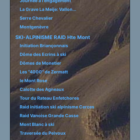
Journée à l'engagement
La Grave La Meije: Vallon...
Serre Chevalier
Montgenèvre
SKI-ALPINISME RAID Hte Mont
Initiation Briançonnais
Dôme des Ecrins à ski
Dômes de Monetier
Les "4000" de Zermatt
le Mont Rose
Calotte des Agneaux
Tour du Rateau Enfetchores
Raid initiation ski alpinisme Cerces
Raid Vanoise Grande Casse
Mont Blanc à ski
Traversée du Pelvoux