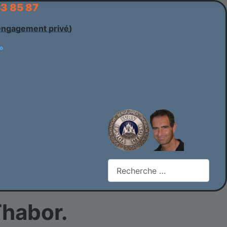
53 85 87
engagement privé
)
Rechercher
Thabor.