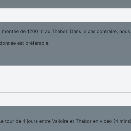
a montée de 1200 m au Thabor. Dans le cas contraire, nous
ndonnée est préférable.
Le tour de 4 jours entre Valloire et Thabor en vidéo (4 mins)