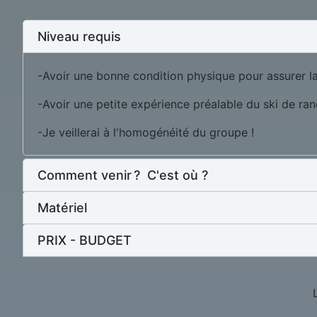
Niveau requis
-Avoir une bonne condition physique pour assurer l
-Avoir une petite expérience préalable du ski de ra
-Je veillerai à l'homogénéité du groupe !
Comment venir ? C'est où ?
Matériel
PRIX - BUDGET