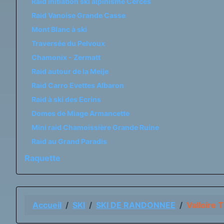
Raid initiation ski alpinisme Cerces
Raid Vanoise Grande Casse
Mont Blanc à ski
Traversée du Pelvoux
Chamonix - Zermatt
Raid autour de la Meije
Raid Carro Evettes Albaron
Raid à ski des Ecrins
Domes de Miage Armancette
Mini raid Chamoissière Grande Ruine
Raid au Grand Paradis
Raquette
Accueil
SKI
SKI DE RANDONNEE
Valloire 