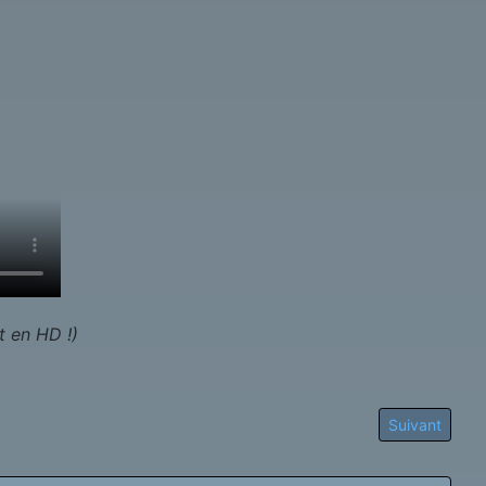
t en HD !)
Article suivan
Suivant